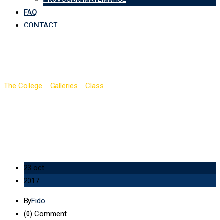
FAQ
CONTACT
Item 8
The College
>
Galleries
>
Class
>
Item 8
23 oct.
2017
By
Fido
(0)
Comment