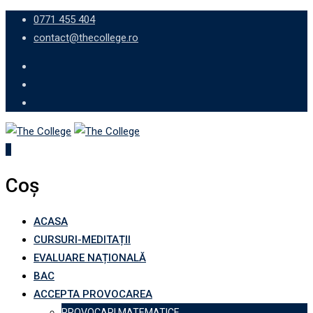
Skip
0771 455 404
to
contact@thecollege.ro
content
0
Coș
ACASA
CURSURI-MEDITAȚII
EVALUARE NAȚIONALĂ
BAC
ACCEPTA PROVOCAREA
PROVOCARI MATEMATICE