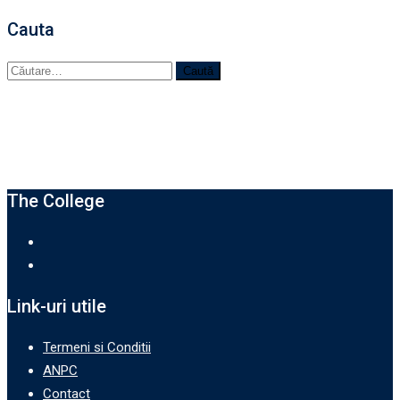
Cauta
Caută
după:
‌The College
Link-uri utile
Termeni si Conditii
ANPC
Contact